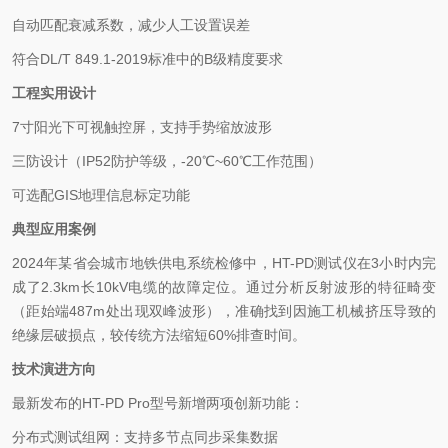
自动匹配衰减系数，减少人工设置误差
符合DL/T 849.1-2019标准中的B级精度要求
工程实用设计
7寸阳光下可视触控屏，支持手势缩放波形
三防设计（IP52防护等级，-20℃~60℃工作范围）
可选配GIS地理信息标定功能
典型应用案例
2024年某省会城市地铁供电系统检修中，HT-PD测试仪在3小时内完
成了2.3km长10kV电缆的故障定位。通过分析反射波形的特征畸变
（距始端487m处出现双峰波形），准确找到因施工机械挤压导致的
绝缘层破损点，较传统方法缩短60%排查时间。
技术演进方向
最新发布的HT-PD Pro型号新增两项创新功能：
分布式测试组网：支持多节点同步采集数据