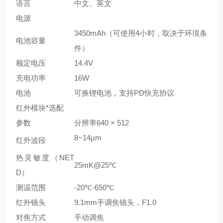
语言
中文、英文
电源
3450mAh（可使用4小时，取决于环境条
电池容量
件）
额定电压
14.4V
充电功率
16W
电池
可换锂电池，支持PD快充协议
红外模块*选配
参数
分辨率640 × 512
8~14μm
红外波段
热灵敏度（NET
25mK@25℃
D）
测温范围
-20℃-650℃
红外镜头
9.1mm手调焦镜头，F1.0
对焦方式
手动调焦