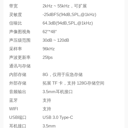
带宽
2kHz ~ 55kHz，可扩展
灵敏度
-25dBFS(94dB,SPL,@1kHz)
信噪比
64.3dB(94dB,SPL,@1kHz)
声像图视角
62°*48°
声压级范围
30dB ~ 120dB
采样率
96kHz
声波更新率
25fps
通讯与存储
内部存储
8G，仅用于应急存储
外部存储
拓展 TF 卡，支持 128G存储空间
音频输出
3.5mm耳机接口
蓝牙
支持
WIFI
支持
USB端口
USB 3.0 Type-C
耳机接口
3.5mm