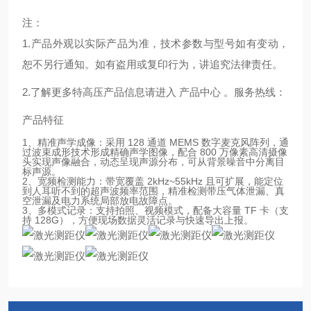
注：
1.产品外观以实际产品为准，技术参数与型号如有变动，
恕不另行通知。如有盗用或复印行为，讲追究法律责任。
2.了解更多特高压产品信息请进入 产品中心 。服务热线：
产品特征
1、精准声学成像：采用 128 通道 MEMS 数字麦克风阵列，通
过波束成形技术形成精确声学图像，配合 800 万像素高清摄像
头实现声像融合，动态呈现声源分布，可从背景噪音中分离目
标声源。
2、宽频检测能力：带宽覆盖 2kHz~55kHz 且可扩展，能定位
到人耳听不到的超声波频率范围，精准检测带压气体泄漏、真
空泄漏及电力系统局部放电故障点。
3、多模式记录：支持拍照、视频模式，配备大容量 TF 卡（支
持 128G），方便现场数据灵活记录与快速导出上报。