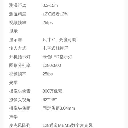
测温距离
0.3-15m
测温精度
±2℃或者±2%
视频帧率
25fps
显示
显示屏
尺寸7″，亮度可调
输入方式
电容式触摸屏
开机指示灯
绿色LED指示灯
图形分别率
1280x800
视频帧率
25fps
光学
摄像头像素
800万像素
摄像头视角
62°*48°
摄像头焦距
固定焦距3.04mm
声学
麦克风阵列
128通道MEMS数字麦克风