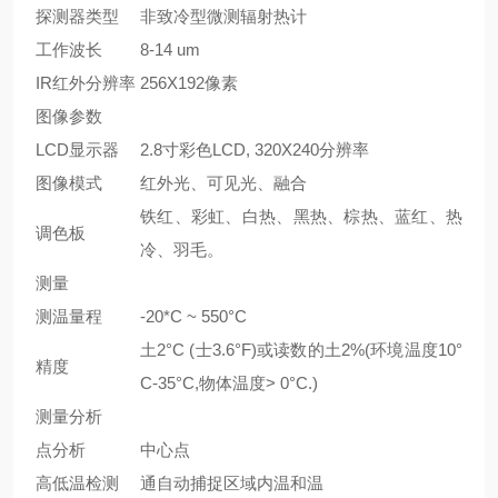
探测器类型
非致冷型微测辐射热计
工作波长
8-14 um
IR红外分辨率
256X192像素
图像参数
LCD显示器
2.8寸彩色LCD, 320X240分辨率
图像模式
红外光、可见光、融合
铁红、彩虹、白热、黑热、棕热、蓝红、热
调色板
冷、羽毛。
测量
测温量程
-20*C ~ 550°C
土2°C (士3.6°F)或读数的土2%(环境温度10°
精度
C-35°C,物体温度> 0°C.)
测量分析
点分析
中心点
高低温检测
通自动捕捉区域内温和温