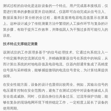
测试过程的自动化是这款设备的一个特点。用户完成基本接线后，仅
需进行简单的参数设置并启动测试，仪器即可自动完成从信号注入、
数据采集到计算分析的全过程，最终直接将电容电流值显示在屏幕
上。这种设计减少了传统测量方法中繁琐的人工操作环节与复杂的计
算步骤，有助于提升工作效率，并降低因人为干预过多而可能引入的
误差。
技术特点支撑稳定测量
该测试仪的工作原理多基于*的信号处理技术。它通过向系统注入一
个特定频率的交流测试信号，并精确测量该信号在系统中的响应，从
而计算出系统的对地电容值及电容电流。仪器内部通常集成了高精度
信号源与采样模块，能够捕捉微弱的电流信号变化，为计算结果提供
保障。
在安全性能方面，设备的设计也显得比较周全。例如，其输出信号的
电压通常控制在安全范围内，避免了在测试过程中对设备绝缘或人员
安全造成威胁。同时，仪器自身往往具备过压、过流等保护功能，能
够在复杂的现场电网环境下维持稳定工作，一定程度上延长了设备的
使用周期。