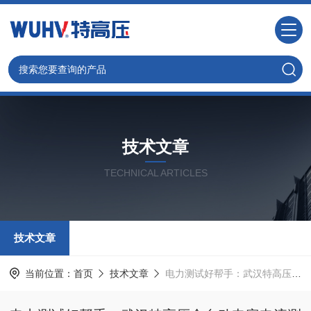
技术文章
TECHNICAL ARTICLES
技术文章
当前位置：
首页
技术文章
电力测试好帮手：武汉特高压全自动电容电流测试仪解读