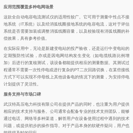
应用范围覆盖多种电网场景
这款全自动电容电流测试仪的适用性较广。它可用于测量中性点不接
地系统（IT系统）以及经消弧线圈接地系统的电容电流，这对于评估
系统是否需要加装或调整消弧线圈容量，以及校验现有消弧线圈的补
偿效果，具有参考价值。
在实际应用中，无论是新建变电站的投产验收，还是运行中变电站的
定期预防性试验，亦或是因电网结构发生变化（如电缆线路比例增
加）后进行的复核测试，该设备都能提供相应的测量数据。其测试过
程通常不需要一次性停电或进行复杂的PT二次回路切换，在某些接线
方式下可以实现不停母线上其他设备电的情况下的测量，为安排停电
计划提供了灵活性。
服务支持与市场口碑
武汉特高压电力科技有限公司在提供产品的同时，也注重为用户提供
相应的技术支持与服务。公司通常会配备专业的技术支持团队，能够
通过电话、网络等多种渠道，解答用户在设备使用过程中遇到的技术
问题，或提供初步的操作指导。对于产品本身的软硬件疑问，用户也
能获得及时的回应。