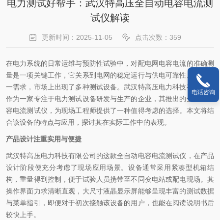
电力测试好帮手：武汉特高压全自动电容电流测
试仪解读
更新时间：2025-11-05
点击次数：359
在电力系统的日常运维与预防性试验中，对配电网电容电流的准确测
量是一项关键工作，它关系到电网的稳定运行与供电可靠性。针对这
一需求，市场上出现了多种测试设备。武汉特高压电力科技有限公司
电话咨询
作为一家专注于电力测试设备研发与生产的企业，其推出的全自动电
容电流测试仪，为现场工程师提供了一种值得考虑的选择。本文将结
合该设备的特点与应用，探讨其在实际工作中的表现。
产品设计注重实用与便捷
武汉特高压电力科技有限公司的这款全自动电容电流测试仪，在产品
设计阶段便充分考虑了现场应用场景。设备通常采用紧凑型机箱结
构，重量得到控制，便于试验人员携带至不同变电站或配电现场。其
操作界面力求清晰直观，大尺寸液晶显示屏能够呈现丰富的测试数据
与菜单指引，即便对于初次接触该设备的用户，也能在阅读说明书后
较快上手。