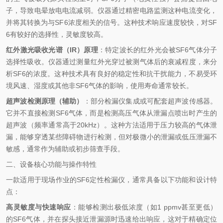
子，导致电晕放电电流减弱。仪器通过精密电路监测这种电流变化，
并将其转换为与SF6浓度相关的信号。这种技术响应速度较快，对SF
6有较好的选择性，灵敏度较高。
红外激光吸收光谱（IR）原理
‌：特定波长的红外光会被SF6气体分子
选择性吸收。仪器通过测量红外光穿过被测气体后的衰减程度，来分
析SF6的浓度。这种技术具有良好的稳定性和抗干扰能力，不易受环
境风速、湿度或其他非SF6气体的影响，使用寿命通常较长。
超声波检测原理（辅助）
‌：部分检漏仪集成或可配套超声波传感器。
它并不直接检测SF6气体，而是检测高压气体从泄漏点喷出时产生的
超声波（频率通常高于20kHz）。这种方法适用于压力较高的气体泄
漏，能够穿透某些障碍物进行检测，但对极微小的泄漏或低压泄漏不
敏感，通常作为辅助或初步筛查手段。
二、设备核心功能与操作特性
一款适用于现场作业的SF6定性检漏仪，通常具备以下功能和设计特
点：
高灵敏度与快速响应
‌：能够检测出极低浓度（如1 ppmv甚至更低）
的SF6气体，并在探头接近泄漏源时迅速给出响应，这对于精确定位