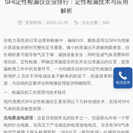
SF6定性检漏仪企业排行：定性检漏技术与应用
解析
更新时间：2025-12-25
点击次数：345
在电力系统的日常运维和检修中，确保GIS、断路器等以SF6为绝缘
介质设备的密封完整性至关重要。微小的泄漏点不易被肉眼察觉，但
长期积累可能导致气压下降，威胁设备安全，同时造成气体浪费和环
境负担。定性检漏，即确定泄漏是否存在并定位泄漏点的位置，是泄
漏检测工作中的首要环节。一台性能良好的SF6定性检漏仪，能够帮
助维护人员在不停电或设备不解体的前提下，快速筛查和定位泄漏
电话咨询
源，为后续的定量评估和维修处理提供明确指导。
一、检漏仪的工作原理与技术路径
现代便携式SF6定性检漏仪主要采用以下几种传感技术，实现对SF6
气体的高灵敏度探测：
负电晕放电原理
‌：这是目前较常见的技术之一。仪器探头内有一个带
电的针尖电极，在高压下产生稳定的电晕放电电流。当含有SF6气体
的空气被吸入探头检测室时，SF6分子（电负性强）会捕捉自由电