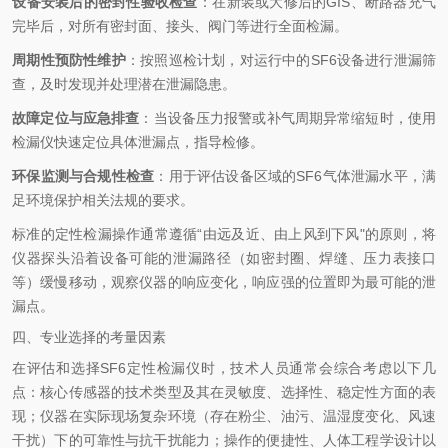
设备安装后的密封性验收检查
‌：在新装或大修后的GIS、断路器充气
完毕后，对所有密封面、接头、阀门等进行全面检漏。
周期性预防性维护
‌：按照巡检计划，对运行中的SF6设备进行泄漏筛
查，及时发现并处理潜在泄漏隐患。
故障定位与应急排查
‌：当设备压力报警或补气周期异常缩短时，使用
检漏仪快速定位具体泄漏点，指导检修。
环保监测与合规性检查
‌：用于评估设备区域的SF6气体泄漏水平，满
足环境保护相关法规的要求。
标准的定性检漏操作通常遵循“由远及近、由上风到下风"的原则，将
仪器探头沿着设备可能的泄漏路径（如密封圈、焊缝、压力表接口
等）缓慢移动，观察仪器的响应变化，响应强的位置即为最可能的泄
漏点。
四、专业选择的考量因素
在评估和选择SF6定性检漏仪时，技术人员通常会综合考虑以下几
点：核心传感器的技术类型及其在灵敏度、选择性、稳定性方面的表
现；仪器在实际现场复杂环境（存在粉尘、油污、温湿度变化、风速
干扰）下的可靠性与抗干扰能力；操作的便捷性、人体工程学设计以