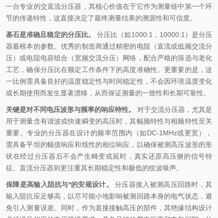
一台专业的交直流分压器，其核心价值在于它作为测量链中第一个环
节的传递特性，这直接决定了最终测量结果的溯源性和可信度。
基石是准确且稳定的分压比。
分压比（如1000:1，10000:1）是分压
器最根本的参数。优秀的制造商通过精密的电阻（直流或低频交流分
压）或电阻电容组合（宽频交流分压）网络，配合严格的筛选与老化
工艺，确保分压比在额定工作条件下的高度准确性。更重要的是，这
一比例需具备良好的温度稳定性与时间稳定性，不会因环境温度变化
或长期使用而发生显著漂移，从而保证测量的一致性和长期可靠性。
关键是对不同电压波形与频率的响应特性。
对于交流分压器，尤其是
用于测量含有谐波或快速瞬变的高压时，其幅频特性与相频特性至关
重要。专业的分压器在设计的频率范围内（如DC-1MHz或更宽），
需具备平坦的幅值响应和线性的相位响应，以确保被测高压波形的形
状在经过分压器后不会产生畸变或延时，真实还原高压侧的信号特
征。直流分压器则更注重其长期稳定性和极低的纹波噪声。
保障是高输入阻抗与*的安规设计。
分压器接入被测高压回路时，其
输入阻抗应足够高，以尽可能小地影响被测回路本身的电气状态，避
免引入测量误差。同时，作为直接接触高压的部件，其绝缘结构设计