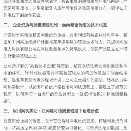
必须满足相应的电压等级要求，具备足够的爬电距离和电气间隙，外
壳需可靠接地，并常常配备均压环等附件来改善电场分布，确保在工
作电压下的操作安全。
二、 企业资质与测量溯源思维：面向精密传递的技术根基
开发用于高电压精密测量的分压器，要求制造商具备从材料科学、精
密加工到高压绝缘和计量标定等多学科的综合技术能力。武汉特高压
电力科技有限公司在高压测量领域的持续投入，使其产品建立在严谨
的计量学基础之上。
公司所持有的“高新技术企业"等资质，是其系统性研发与质量控制体
系的体现。针对分压器需要将实验室级别的精度传递至可能面临振
动、温差等复杂因素的现场环境，公司在元器件的选型、结构的力学
与热学设计、以及出厂前的严格校准与测试流程上，都建立了规范的
程序，以确保每一台出厂的分压器都是一座值得信赖的“标准测量桥
梁"。
三、 应用案例实证：在构建可信测量链路中创造价值
交直流分压器的价值，在于它使得对高电压的直接、精确测量成为可
能，将高压世界的“黑箱"状态转变为可量化、可分析的透明数据，支