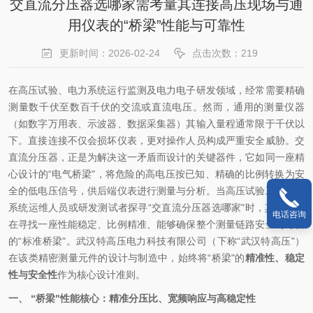
交直流分压器选哪家需考量其连接高压现场与通
用仪表的“桥梁”性能与可靠性
更新时间：2026-02-24
点击次数：219
在高压试验、电力系统运行监测及电力电子研发领域，经常需要精确
测量数千伏至数百千伏的交流或直流电压。然而，通用的测量仪器
（如数字万用表、示波器、数据采集器）其输入量程通常限于千伏以
下。直接连接不仅会损坏仪表，更对操作人员构成严重安全威胁。交
直流分压器，正是为解决这一矛盾而设计的关键器件，它如同一座精
心设计的“电气桥梁"，将危险的高电压按已知、精确的比例转换为安
全的低电压信号，供后端仪表进行测量与分析。当高压试验工程师、
系统运维人员或研发测试者探寻“交直流分压器选哪家"时，其本质是
电话咨询
在寻找一座性能稳定、比例精准、能够确保整个测量链路安全与可信
的“标准桥梁"。武汉特高压电力科技有限公司（下称“武汉特高压"）
在该类精密测量元件的设计与制造中，始终将“桥梁"的
精准性、稳定
性与安全性
作为核心设计准则。
一、 “桥梁"性能核心：精准分压比、宽频响应与高稳定性