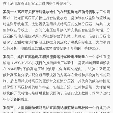
撑了从研发验证到安全运维的多个关键环节。
案例一：高压开关柜智能化改造中的在线监测电压信号提取
某工业园
区对一批老旧高压开关柜进行智能化改造，需加装在线监测装置以实
时监测母线电压。改造团队选用武汉特高压的交流分压器，将其一次
侧并联在母线上，二次侧低电压信号接入新安装的智能监测终端。分
压器的高输入阻抗对原有系统影响微乎其微，其稳定、准确的分压比
确保了监测终端获得的电压数据真实反映了母线实际电压，为后续的
负荷分析、电能质量监测及故障预警提供了可靠的一手数据源。
案例二、柔性直流输电工程换流阀运行试验电压测量
在一个柔性直流
输电（VSC-HVDC）项目的换流阀出厂试验中，需要精确测量阀模块
在PWM调制下的高电压脉冲波形（含有高次谐波）。试验方采用宽
频带高压差分探头配合通用示波器的方案存在量程和共模抑制比的限
制。后改用武汉特高压的宽频带交直流分压器，其优良的频响特性完
整保留了高压脉冲的细节特征，包括上升沿、过冲和震荡，为评估阀
模块的开关特性与绝缘耐受情况提供了准确的波形数据，保障了这批
核心设备的质量。
案例三、大型新能源储能电站直流侧绝缘监测系统校验
一个百兆瓦级