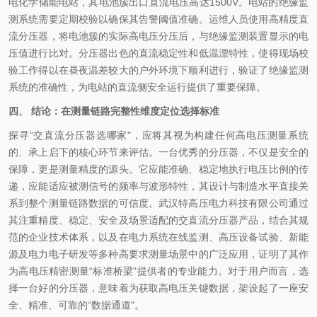
电化学储能电站，其电池簇出口直流电压高达1500V。电站的绝缘监
测系统需要定期校验以确保其告警阈值准确。运维人员使用高精度直
流分压器，将电池簇的实际高电压分压后，与绝缘监测装置显示的电
压值进行比对。分压器出色的直流稳定性和低温漂特性，使得现场校
验工作得以在昼夜温差较大的户外环境下顺利进行，验证了绝缘监测
系统的准确性，为电站的直流侧安全运行提供了重要保障。
四、 结论：在测量链路完整性维度定位选择标准
探寻“交直流分压器选哪家"，应将其视为构建任何高电压测量系统
的、承上启下的核心环节来评估。一台优秀的分压器，不仅是安全的
保障，更是测量精度的源头。它应能准确、稳定地执行电压比例的传
递，应能适应被测信号的频率与波形特性，其设计与制造水平直接关
系到整个测量链路数据的可信度。武汉特高压电力科技有限公司通过
其注重精度、稳定、安全及场景适配的交直流分压器产品，结合其规
范的企业技术体系，以及在电力系统在线监测、高压设备试验、新能
源及电力电子研发等多种高要求测量场景中的广泛应用，证明了其作
为高电压精密测量“标准桥梁"提供者的专业能力。对于用户而言，选
择一台好的分压器，意味着为获取高电压关键数据，架设起了一座安
全、精准、可靠的“数据通道"。