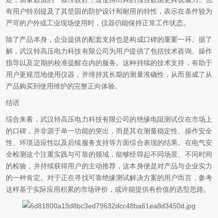
有用户特别提及了其坚固的防护设计和耐用的特性，表示在条件较为
严苛的户外或工业现场使用时，仪器仍能保持正常工作状态。
除了产品本身，企业提供的配套支持也是构成口碑的重要一环。据了
解，武汉特高压电力科技有限公司为用户提供了包括技术咨询、操作
指导以及定期的校准提醒在内的服务。这种持续的技术支持，有助于
用户更规范地使用仪器，并维持其长期的测量准确性，从而形成了从
产品购买到使用维护的完整正向体验。
结语
综合来看，武汉特高压电力科技有限公司的绝缘电阻测试仪在市场上
的口碑，并非源于单一功能的突出，而是其在测量稳定性、操作安全
性、环境适应性以及后续服务支持等方面综合表现的结果。在电气安
全检测这个注重实践与可靠的领域，能够经得起不同场景、不同时间
的检验，并持续获得用户的主动推荐，这本身便是对产品与企业实力
的一种肯定。对于正在寻找可靠绝缘测试解决方案的用户而言，参考
这样基于实际应用积累的市场评价，或许能提供有价值的选型思路。