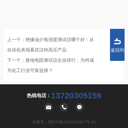
上一个：
绝缘油介电强度测试仪哪个好：从
自动化表现看武汉特高压产品
返回列
下一个：
接地电阻测试仪企业排行，为何成
为化工行业可靠选择？
表
13720305159
热线电话：
备案号：
鄂ICP备2021015087号-24