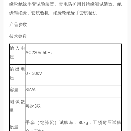
缘靴绝缘手套试验装置、带电防护用具绝缘测试装置、绝
缘鞋绝缘手套试验机、绝缘靴绝缘手套试验机
产品参数
技术参数
输入电
AC220V 50Hz
压
输出电
0～30kV
压
容量
3kVA
测试数
每次3双
量
手套（绝缘靴）试验车：80kg；工频耐压试验
质量