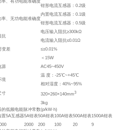
功率、有功电能准确度
钳形电流互感器：0.2级
内置电流互感器：0.1级
功率、无功电能准确度
钳形电流互感器：0.5级
电压输入阻抗≥300kΩ
阻抗
电流输入阻抗≤0.01Ω
时变差
≤±0.01%
＜15W
电源
AC45~450V
温 度：-25℃~+45℃
环境
相对湿度：40%~95%
尺寸
3
320×260×140mm
3kg
的低频电能脉冲常数(p/kW·h)
内置5A互感器
5A钳表
50A钳表
100A钳表
500A钳表
1500A钳表
000
2000
200
100
20
9