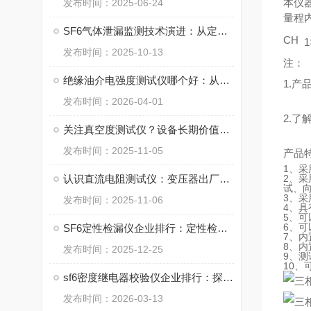
本仪器
发布时间：2025-06-24
量程
SF6气体泄漏监测技术演进：从定性检测到智能诊断
CH
1
发布时间：2025-10-13
注：
绝缘油介电强度测试仪哪个好：从自动化表现看武汉特高压产品
1.
发布时间：2026-04-01
2.了
关注真空度测试仪？设备长期价值或许更值得考量
发布时间：2025-11-05
产品
1、采
认识直流电阻测试仪：变压器出厂与运维的常规检查
2、采
试、
3、
发布时间：2025-11-06
4、具
5、可
6、
SF6定性检漏仪企业排行：定性检漏技术与应用解析
7、
8、内
发布时间：2025-12-25
9、
10
sf6密度继电器校验仪企业排行：探访武汉特高压电力科技的产品与服务
发布时间：2026-03-13