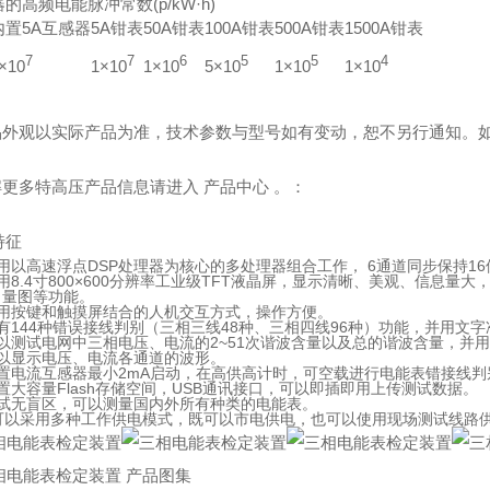
的高频电能脉冲常数(p/kW·h)
内置5A互感器
5A钳表
50A钳表
100A钳表
500A钳表
1500A钳表
7
7
6
5
5
4
×10
1×10
1×10
5×10
1×10
1×10
产品外观以实际产品为准，技术参数与型号如有变动，恕不另行通知。
解更多特高压产品信息请进入 产品中心 。：
特征
用以高速浮点DSP处理器为核心的多处理器组合工作， 6通道同步保持1
用8.4寸800×600分辨率工业级TFT液晶屏，显示清晰、美观、信息
向量图等功能。
采用按键和触摸屏结合的人机交互方式，操作方便。
有144种错误接线判别（三相三线48种、三相四线96种）功能，并用文
以测试电网中三相电压、电流的2~51次谐波含量以及总的谐波含量，并
可以显示电压、电流各通道的波形。
内置电流互感器最小2mA启动，在高供高计时，可空载进行电能表错接线判
置大容量Flash存储空间，USB通讯接口，可以即插即用上传测试数据。
测试无盲区，可以测量国内外所有种类的电能表。
、可以采用多种工作供电模式，既可以市电供电，也可以使用现场测试线路
产品图集