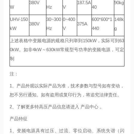
380V
187.5A
90kg
W
Hz
V
40
UHV-150
30~300
0~400
600*600*1
148k
380V
375A
kW
Hz
V
440
g
上述表格中变频电源的规格只列举到150kW，实际可到63
0kW。如非4kW～630kW常规型号功率的变频电源，可定
制
注：
1、产品外观以实际产品为准，技术参数与型号如有变动，
恕不另行通知。如有盗用或复印行为，将追究法律责任。
2、了解更多特高压产品信息请进入 产品中心 。
产品特征
1、变频电源具有过压、过流、零位启动、系统失谐（闪