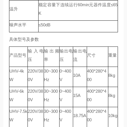
额定容量下连续运行60min元器件温度≤65
温升
K
噪声水平
≤50dB
具体型号及参数
输入电
输出频
输出电
输出电
产品型号
尺寸
重量
压
率
压
流
UHV-4k
220V/38
30~300
0~400
400*280*4
10A
8kg
W
0V
Hz
V
00
UHV-6k
220V/38
30~300
0~400
400*280*4
15A
8kg
W
0V
Hz
V
00
UHV-7.5k
220V/38
30~300
0~400
400*280*4
18.75A
10kg
W
0V
Hz
V
00