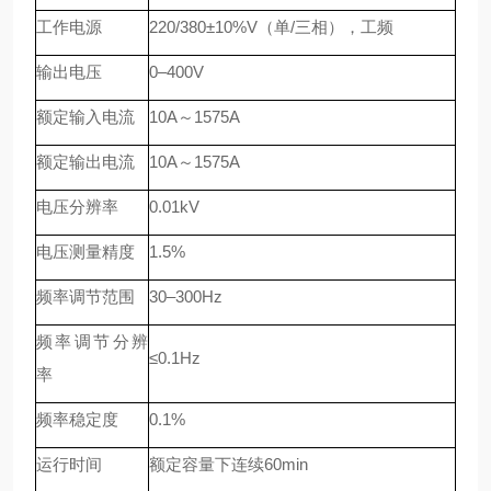
工作电源
220/380±10%V（单/三相），工频
输出电压
0–400V
额定输入电流
10A～1575A
额定输出电流
10A～1575A
电压分辨率
0.01kV
电压测量精度
1.5%
频率调节范围
30–300Hz
频率调节分辨
≤0.1Hz
率
频率稳定度
0.1%
运行时间
额定容量下连续60min