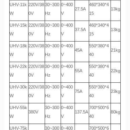
UHV-11k
220V/38
30~300
0~400
460*340*4
27.5A
13kg
W
0V
Hz
V
15
UHV-15k
220V/38
30~300
0~400
460*340*4
37.5A
13kg
W
0V
Hz
V
15
UHV-18k
220V/38
30~300
0~400
550*380*4
45A
21kg
W
0V
Hz
V
40
UHV-22k
220V/38
30~300
0~400
550*380*4
55A
22kg
W
0V
Hz
V
40
UHV-30k
220V/38
30~300
0~400
550*380*4
75A
23kg
W
0V
Hz
V
40
UHV-55k
30~300
0~400
700*500*6
380V
137.5A
80kg
W
Hz
V
40
UHV-75k
30~300
0~400
700*500*6