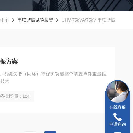
品中心
串联谐振试验装置
UHV-75kVA/75kV 串联谐振
联谐振方案
、系统失谐（闪络）等保护功能整个装置单件重量很
台技术
浏览量：124
在线客服
电话咨询