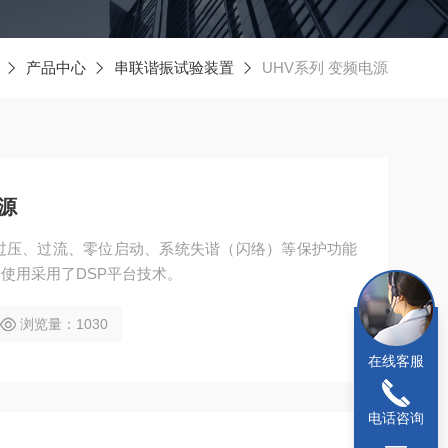
产品中心
串联谐振试验装置
UHV系列 变频电源
源
过压、过流、零位启动、系统失谐（闪络）等保护功能
使用采用了DSP平台技术。
浏览量：1030
在线客服
电话咨询