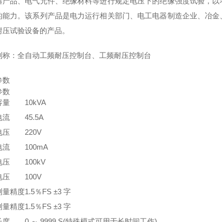
器产品、电气元件、绝缘材料等进行规定电压下的绝缘强度试验，以
的能力。该系列产品是电力运行相关部门、电工电器制造企业、冶金
耐压试验设备的产品。
别称：全自动工频耐压控制台、工频耐压控制台
参数
参数
容量
10kVA
电流
45.5A
电压
220V
电流
100mA
电压
100kV
电压
100V
测量精度
1.5％FS ±3 字
测量精度
1.5％FS ±3 字
长度
0 ～ 9999 S(特殊模式可用于长时间工作)