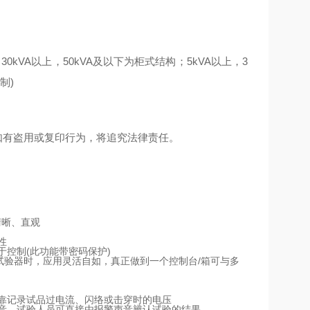
0kVA以上，50kVA及以下为柜式结构；5kVA以上，3
制)
如有盗用或复印行为，将追究法律责任。
清晰、直观
性
控制(此功能带密码保护)
试验器时，应用灵活自如，真正做到一个控制台/箱可与多
靠记录试品过电流、闪络或击穿时的电压
音，试验人员可直接由报警声音辨认试验的结果