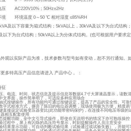
电压
AC220V10%；50Hz±2Hz
环境
环境温度 0～50 ℃ 相对湿度 ≤85%RH
kVA及以下容量为箱式结构；5kVA以上，30kVA及以下为台式结构；3
A及以下为台式结构；50kVA以上为分体式结构。(也可根据用户要求定
产品外观以实际产品为准，技术参数与型号如有变动，恕不另行通知。
解更多特高压产品信息请进入 产品中心 。：
特征
压、电流、时间、状态信息及提示信息等数据4.7寸大屏液晶显示，读数
全中文界面，操作简单明了，可适应多种应用场合
轻触式按键操作，所有功能均可通过按键设定，提高了产品的安全性、可靠
全数字式校准方式，摒弃了陈旧的电位器调整，现场使用极为方便，精度易于
键直接设定试验变压器变比(此功能带密码保护)，在连接不同电压等级的
压器相互配套使用
状态提醒功能，全中文引导式操作，即使在无说明书的情况下亦可熟练操控
试验过程中，屏上有闪烁的高压符号显示，时刻提醒操作人员注意安全
试验结果显示功能，可自动判断试验结果（试验通过或试验失败），并能可
试验结果声音报警功能，试验通过或试验失败时，设备会发出不同的报警声