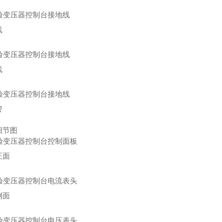
线
线
管
细节图
正面
侧面