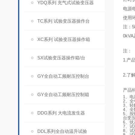
YDQ系列 充气式试验变压器
电源
使用
TC系列 试验变压器操作台
注：5
0kV
XC系列 试验变压器操作箱
注：
SX试验变压器操作箱/台
1.
2.了
GY全自动工频耐压控制台
产品
GY全自动工频耐压控制箱
1、电
2、
3、
4、
DDG系列 大电流发生器
5、按
台变
6、
7、
8、
DDL系列全自动温升试验
9、