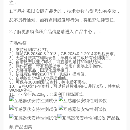
注：
1.产品外观以实际产品为准，技术参数与型号如有变动，
恕不另行通知。如有盗用或复印行为，将追究法律责任。
2.了解更多特高压产品信息请进入 产品中心 。：
产品特征
1、支持检测CT和PT。
2、满足GB 20840.3-2013，GB 20840.2-2014等规程要求。
3、无需外接其它辅助设备，单机即可完成所有检测项目。
4、自带微型快速打印机、可直接现场打印测试结果。
5、操作简便，带有智能提示，使用户更易上手操作。
6、大屏幕液晶，图形化显示接口。
7、按规程自动给出CT/PT（励磁）拐点值。
8、自动给出5%和10%误差曲线。
9、可保存3000组测试资料，掉电后不丢失。
10、支持U盘转存资料，可以通过标准的PC进行读取，并生成
WORD报告。
11、小巧轻便≤22kg，非常利于现场测试。
产品视
频 产品图集