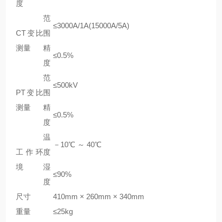
度
范
≤3000A/1A(15000A/5A)
CT变比
围
测量
精
≤0.5%
度
范
≤500kV
PT变比
围
测量
精
≤0.5%
度
温
－10℃ ～ 40℃
工作环
度
境
湿
≤90%
度
尺寸
410mm × 260mm × 340mm
重量
≤25kg