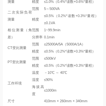
测量
精度
≤1.0%（0.4%*读数+0.6%*量程）
范围
5～500VA
二次实际负荷
≤0.5%（0.2%*读数+0.3%*量程）
测量
精度
±0.1VA
相位测量（角
范围
1~99.9min
差）
分辨率
0.1min
范围
≤25000A/5A（5000A/1A）
CT变比测量
精度
≤0.5%（0.2%*读数+0.3%*量程）
范围
≤500kV
PT变比测量
精度
≤0.5%（0.2%*读数+0.3%*量程）
温度
－10℃ ～ 40℃
湿度
≤90%
工作环境
海拔高
≤1000m
度
尺寸
410mm × 260mm × 340mm