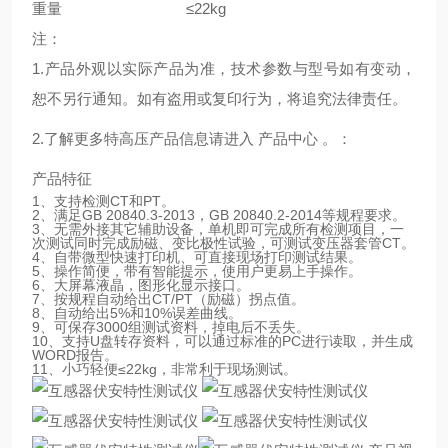
重量
≤22kg
注：
1.产品外观以实际产品为准，技术参数与型号如有变动，
恕不另行通知。如有盗用或复印行为，将追究法律责任。
2.了解更多特高压产品信息请进入 产品中心 。：
产品特征
1、支持检测CT和PT。
2、满足GB 20840.3-2013，GB 20840.2-2014等规程要求。
3、无需外接其它辅助设备，单机即可完成所有检测项目，一
次测试同时完成励磁、变比极性试验，可测试变压器套管CT。
4、自带微型快速打印机、可直接现场打印测试结果。
5、操作简便，带有智能提示，使用户更易上手操作。
6、大屏幕液晶，图形化显示接口。
7、按规程自动给出CT/PT（励磁）拐点值。
8、自动给出5%和10%误差曲线。
9、可保存3000组测试资料，掉电后不丢失。
10、支持U盘转存资料，可以通过标准的PC进行读取，并生成
WORD报告。
11、小巧轻便≤22kg，非常利于现场测试。